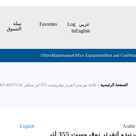
سلة
Favorites
Log
عربي
التسوق
In
English
Offers
Maintenance
Office Equipment
Heat and Cool
Wat
الصفحة الرئيسية
» ثلاجة تورنيدو انفرتر نوفروست 355 لتر سيلفر RF-40FTV-SL
English
A
ثلاجة تورنيدو انفرتر نوفروست 355 لتر