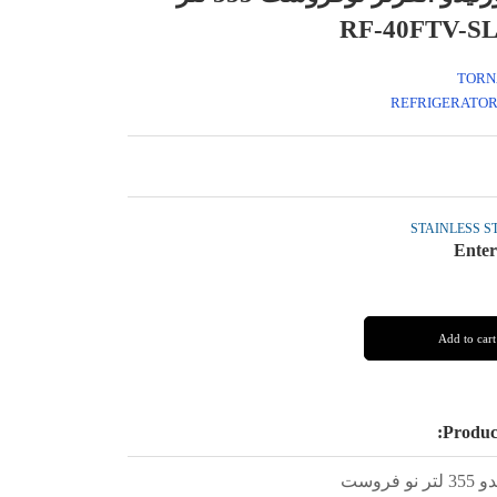
TORN
REFRIGERATO
STAINLESS S
Enter
Product
 فروست