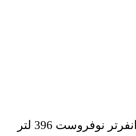
» ثلاجة تورنيدو انفرتر نوفروست 396 لتر