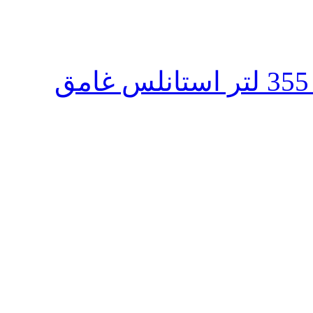
ثلاجة تورنيدو انفرتر نوفروست 355 لتر استانلس غامق