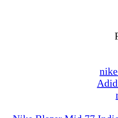
nike
Adid