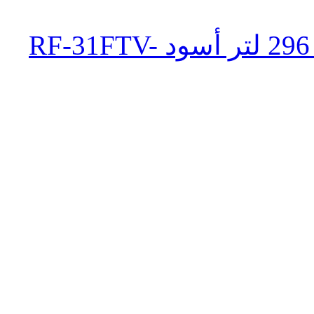
ثلاجة تورنيدو انفرتر نوفروست 296 لتر أسود RF-31FTV-