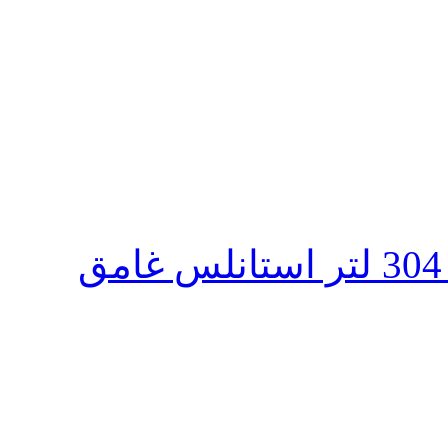
ثلاجة تورنيدو انفرتر نوفروست 304 لتر استانلس غامق