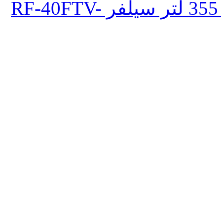
ثلاجة تورنيدو انفرتر نوفروست 355 لتر سيلفر RF-40FTV-