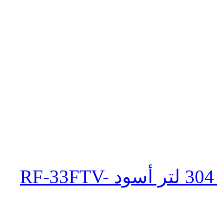
ثلاجة تورنيدو انفرتر نوفروست 304 لتر أسود RF-33FTV-