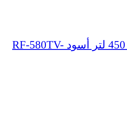
ثلاجة تورنيدو انفرتر نوفروست 450 لتر أسود RF-580TV-