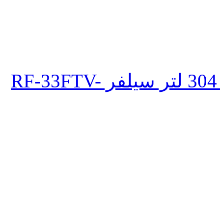
ثلاجة تورنيدو انفرتر نوفروست 304 لتر سيلفر RF-33FTV-