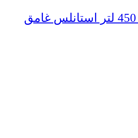
ثلاجة تورنيدو انفرتر نوفروست 450 لتر استانلس غامق