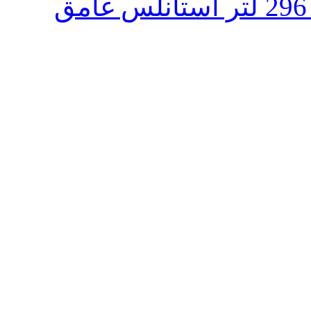
ثلاجة تورنيدو انفرتر نوفروست 296 لتر استانلس غامق