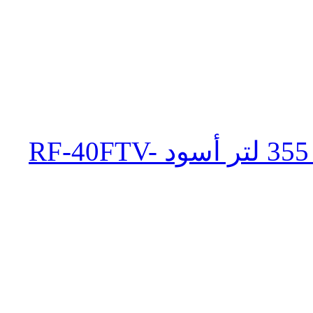
ثلاجة تورنيدو انفرتر نوفروست 355 لتر أسود RF-40FTV-