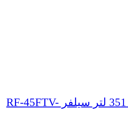
ثلاجة تورنيدو انفرتر نوفروست 351 لتر سيلفر RF-45FTV-