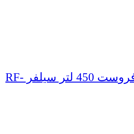
ثلاجة تورنيدو انفرتر ديجيتال نوفروست 450 لتر سيلفر RF-